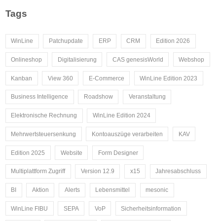
Tags
WinLine
Patchupdate
ERP
CRM
Edition 2026
Onlineshop
Digitalisierung
CAS genesisWorld
Webshop
Kanban
View 360
E-Commerce
WinLine Edition 2023
Business Intelligence
Roadshow
Veranstaltung
Elektronische Rechnung
WinLine Edition 2024
Mehrwertsteuersenkung
Kontoauszüge verarbeiten
KAV
Edition 2025
Website
Form Designer
Multiplattform Zugriff
Version 12.9
x15
Jahresabschluss
BI
Aktion
Alerts
Lebensmittel
mesonic
WinLine FIBU
SEPA
VoP
Sicherheitsinformation