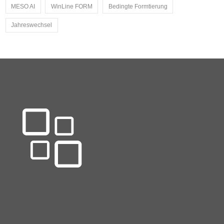
MESO AI
WinLine FORM
Bedingte Formtierung
Jahreswechsel