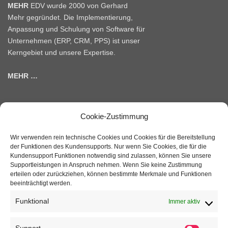
MEHR
EDV wurde 2000 von Gerhard
Mehr gegründet. Die Implementierung,
Anpassung und Schulung von Software für
Unternehmen (ERP, CRM, PPS) ist unser
Kerngebiet und unsere Expertise.
MEHR …
Cookie-Zustimmung
WIEN
Währinger Str. 97/9
Wir verwenden rein technische Cookies und Cookies für die Bereitstellung
1180 Wien
der Funktionen des Kundensupports. Nur wenn Sie Cookies, die für die
Kundensupport Funktionen notwendig sind zulassen, können Sie unsere
+43 1 4030712
Supportleistungen in Anspruch nehmen. Wenn Sie keine Zustimmung
wien@mehr-edv.com
erteilen oder zurückziehen, können bestimmte Merkmale und Funktionen
beeinträchtigt werden.
TIROL
Funktional
Immer aktiv
Brixentaler Str. 46
6300 Wörgl